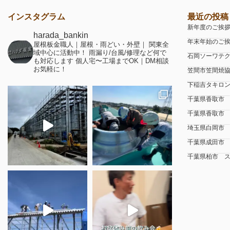
インスタグラム
最近の投稿
新年度のご挨
harada_bankin
年末年始のご
屋根板金職人｜屋根・雨どい・外壁｜
関東全
域中心に活動中！
雨漏り/台風/修理など何で
石岡ソーワテク
も対応します
個人宅〜工場までOK｜DM相談
お気軽に！
笠間市笠間焼
下稲吉タキロ
千葉県香取市
千葉県香取市
埼玉県白岡市
千葉県成田市
千葉県柏市 