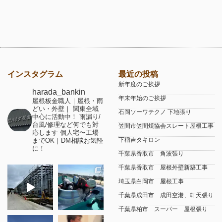
インスタグラム
最近の投稿
新年度のご挨拶
harada_bankin
年末年始のご挨拶
屋根板金職人｜屋根・雨
どい・外壁｜
関東全域
石岡ソーワテクノ 下地張り
中心に活動中！
雨漏り/
台風/修理など何でも対
笠間市笠間焼協会スレート屋根工事
応します
個人宅〜工場
下稲吉タキロン
までOK｜DM相談お気軽
に！
千葉県香取市 角波張り
千葉県香取市 屋根外壁新築工事
埼玉県白岡市 屋根工事
千葉県成田市 成田空港、軒天張り
千葉県柏市 スーパー 屋根張り