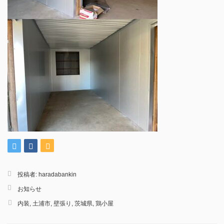
投稿者:
haradabankin
お知らせ
内装
,
土浦市
,
壁張り
,
茨城県
,
鶏小屋