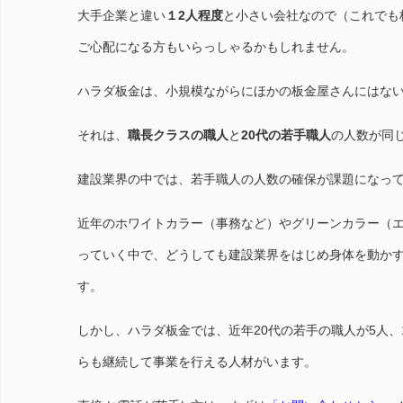
大手企業と違い
１2人程度
と小さい会社なので（これでも
ご心配になる方もいらっしゃるかもしれません。
ハラダ板金は、小規模ながらにほかの板金屋さんにはな
それは、
職長クラスの職人
と
20代の若手職人
の人数が同
建設業界の中では、若手職人の人数の確保が課題になっ
近年のホワイトカラー（事務など）やグリーンカラー（
っていく中で、どうしても建設業界をはじめ身体を動か
す。
しかし、ハラダ板金では、近年20代の若手の職人が5人、
らも継続して事業を行える人材がいます。