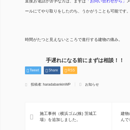
直接
お電話が苦手
な方は、まずは
「お問い合わせから」
ールにてやり取りをしたのち、うかがうことも可能です
時間がたつと見えないところで進行する建物の痛み。
手遅れになる前にまずは相談！！
Tweet
Share
RSS
投稿者:
haradabankinWP
お知らせ
施工事例（横浜ゴム(株) 茨城工
建物
場）を追加しました。
んで