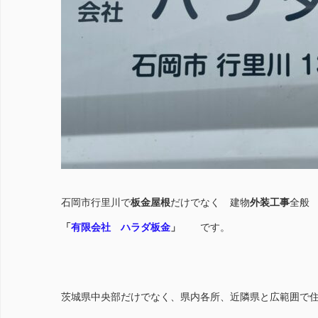
石岡市行里川で
板金屋根
だけでなく 建物
外装工事
全般
「
有限会社 ハラダ板金
」
です。
茨城県中央部だけでなく、県内各所、近隣県と広範囲で