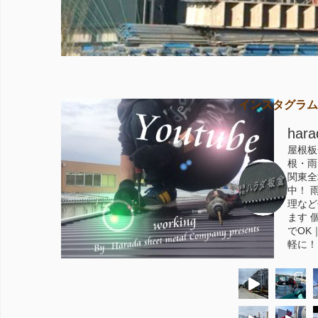
インスタグラム
hara
屋根板
根・雨
関東全
中！
雨
理など
ます
個
でOK
軽に！