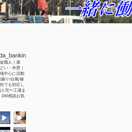
da_bankin
金職人｜屋
どい・外壁｜
域中心に活動
漏り/台風/修
何でも対応し
人宅〜工場ま
｜DM相談お気