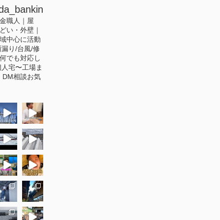
da_bankin
金職人｜屋
どい・外壁｜
域中心に活動
漏り/台風/修
何でも対応し
人宅〜工場ま
｜DM相談お気