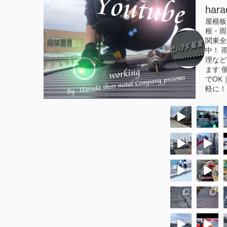
hara
屋根板
根・雨
関東全
中！
雨
理など
ます
個
でOK
軽に！