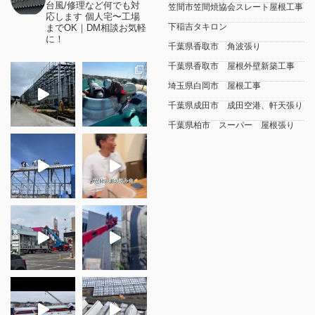
台風/修理など何でも対
笠間市笠間焼協会スレート屋根工事
応します
個人宅〜工場
下稲吉タキロン
までOK｜DM相談お気軽
に！
千葉県香取市 角波張り
千葉県香取市 屋根外壁新築工事
埼玉県白岡市 屋根工事
千葉県成田市 成田空港、軒天張り
千葉県柏市 スーパー 屋根張り