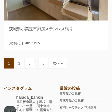
茨城県小美玉市厨房ステンレス張り
お知らせ
|
2023.12.05
…
1
2
3
6
次へ »
インスタグラム
最近の投稿
新年度のご挨拶
harada_bankin
年末年始のご挨拶
屋根板金職人｜屋根・雨
どい・外壁｜
関東全域
石岡ソーワテクノ 下地張り
中心に活動中！
雨漏り/